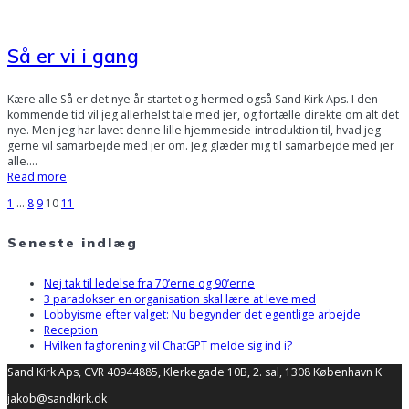
Så er vi i gang
Kære alle Så er det nye år startet og hermed også Sand Kirk Aps. I den
kommende tid vil jeg allerhelst tale med jer, og fortælle direkte om alt det
nye. Men jeg har lavet denne lille hjemmeside-introduktion til, hvad jeg
gerne vil samarbejde med jer om. Jeg glæder mig til samarbejde med jer
alle.…
Read more
Page
Page
Page
Page
Page
1
…
8
9
10
11
Posts
Seneste indlæg
navigation
Nej tak til ledelse fra 70’erne og 90’erne
3 paradokser en organisation skal lære at leve med
Lobbyisme efter valget: Nu begynder det egentlige arbejde
Reception
Hvilken fagforening vil ChatGPT melde sig ind i?
Sand Kirk Aps, CVR 40944885, Klerkegade 10B, 2. sal, 1308 København K
jakob@sandkirk.dk