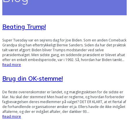
Beating Trump!
Super Tuesday var en sejrens dag for Joe Biden. Som en anden Comeback
Grandpa slog han eftertrykkeligt Bernie Sanders. Siden da har det praktisk
talt været afgjort: Biden bliver Trumps modstander ved selve
præsidentvalget. Men sidste gang, en siddende præsident er blevet afsat
efter en enkelt embedsperiode, var i 1992. Så, hvordan har Biden tænkt…
Read more
Brug din OK-stemme!
De fleste overenskomster er landet, og mæglingsskitsen for de sidste er
klar. Nu skal der stemmes! Men hvad er reglerne, og hvordan forbereder
fagbevægelsen deres medlemmer på valget? DET ER KLART, at et flertal af
de forhandlende organisationer ønsker et ja. Ellers havde de ikke indgået
aftalerne, og der er indgået aftaler, der dækker 93…
Read more