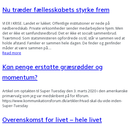
Nu træder fællesskabets styrke frem
VI ER I KRISE. Landet er lukket. Offentlige institutioner er nede på
nødberedskab. Private virksomheder sender medarbejdere hjem. Men
det er ikke et samfundsnedbrud. Det er ikke et socialt sammenbrud.
Tværtimod. Som statsministeren opfordrede os til, står vi sammen ved at
holde afstand. Familier er sammen hele dagen. De finder og genfinder
måder at være sammen på.…
Read more
Kan penge erstatte græsrødder og
momentum?
Artikel om optakten til Super Tuesday den 3. marts 2020 i den amerikanske
primærvalg som jeg var medskribent på for Kforum.
https://www.kommunikationsforum.dk/artikler/Hvad-skal-du-vide-inden-
Super-Tuesday
Overenskomst for livet – hele livet