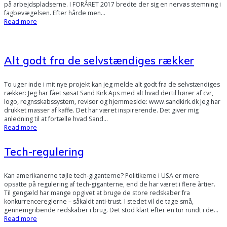
på arbejdspladserne. I FORÅRET 2017 bredte der sig en nervøs stemning i
fagbevægelsen. Efter hårde men…
Read more
Alt godt fra de selvstændiges rækker
To uger inde i mit nye projekt kan jeg melde alt godt fra de selvstændiges
rækker: Jeg har fået søsat Sand Kirk Aps med alt hvad dertil hører af cvr,
logo, regnsskabssystem, revisor og hjemmeside: www.sandkirk.dk Jeg har
drukket masser af kaffe. Det har været inspirerende. Det giver mig
anledning til at fortælle hvad Sand…
Read more
Tech-regulering
Kan amerikanerne tøjle tech-giganterne? Politikerne i USA er mere
opsatte på regulering af tech-giganterne, end de har været i flere årtier.
Til gengæld har mange opgivet at bruge de store redskaber fra
konkurrencereglerne – såkaldt anti-trust. I stedet vil de tage små,
gennemgribende redskaber i brug. Det stod klart efter en tur rundt i de…
Read more