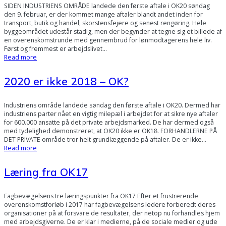
SIDEN INDUSTRIENS OMRÅDE landede den første aftale i OK20 søndag
den 9. februar, er der kommet mange aftaler blandt andet inden for
transport, butik og handel, skorstensfejere og senest rengøring. Hele
byggeområdet udestår stadig, men der begynder at tegne sig et billede af
en overenskomstrunde med gennembrud for lønmodtagerens hele liv.
Først og fremmest er arbejdslivet…
Read more
2020 er ikke 2018 – OK?
Industriens område landede søndag den første aftale i OK20. Dermed har
industriens parter nået en vigtig milepæl i arbejdet for at sikre nye aftaler
for 600.000 ansatte på det private arbejdsmarked. De har dermed også
med tydelighed demonstreret, at OK20 ikke er OK18. FORHANDLERNE PÅ
DET PRIVATE område tror helt grundlæggende på aftaler. De er ikke…
Read more
Læring fra OK17
Fagbevægelsens tre læringspunkter fra OK17 Efter et frustrerende
overenskomstforløb i 2017 har fagbevægelsens ledere forberedt deres
organisationer på at forsvare de resultater, der netop nu forhandles hjem
med arbejdsgiverne. De er klar i medierne, på de sociale medier og ude