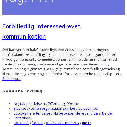
Forbilledlig interessedrevet
kommunikation
Det har været et halvår uden lige. Ved årets start var regeringens
femårsplaner kørt i stilling, og alle ambitiøse interesseorganisationer
havde gennemtænkt kommunikationen i samme tidsramme frem mod
næste folketingsvalg med væsentlige milepæle, som finanslov og
kommunal- og regionsvalg, og vigtige temafaser, som fx tilbagetrækning,
klima, offentlig service og sundhedsreform. Men det hele blev afsporet…
Read more
Seneste indlæg
Nej tak til ledelse fra 70’erne og 90’erne
3 paradokser en organisation skal lære at leve med
Lobbyisme efter valget: Nu begynder det egentlige arbejde
Reception
Hvilken fagforening vil ChatGPT melde sig ind i?