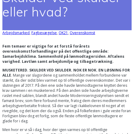
eller hvad?
Arbejdsmarked
,
Fagbevægelse
,
OK21
,
Overenskomst
Fem temaer er vigtige for at forstå forårets
overenskomstforhandlinger på det offentlige område:
Samarbejdsklima. Sammenhold på lønmodtagersiden. Aftalens
varighed. Lavtløn samt arbejdsmiljø og tilbagetrækning.
MUSKETERED. SKULDER VED SKULDER. NOK ER NOK. EN LØSNING FOR
ALLE
. Mange var slagordene og sammenholdet mellem forbundene var
stærkt, da der sidst blev varmet op til offentlige overenskomster. Det var i
slutningen af 2017. På den ene side havde lønmodtagerne knyttet deres
krav sammen i en musketered. På den anden side havde arbejdsgiverne
raslet med sablen, blandt andet havde Moderniseringsstyrelsen sendt et
famøst brev, som flere forbund mente, fratog dem deres medlemmers
arbejdsgiverbetalte frokost. Så der var lagt i kakkelovnen til noget af et
rivegilde, og det kom der da også. Enden på folkefesten i gule veste foran
Forligsen blev dog et forlig, som de fleste offentlige lønmodtagere er
glade for i dag.
Men hvor er vi så i dag, hvor der igen varmes op til offentlige