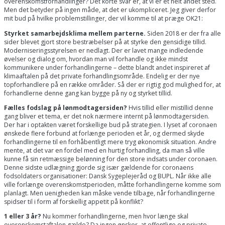
overenskomstforhandlinger? Det korte svar er, at vi er et helt andet sted.
Men det betyder på ingen måde, at det er ukompliceret. Jeg giver derfor
mit bud på hvilke problemstillinger, der vil komme til at præge OK21:
Styrket samarbejdsklima mellem parterne.
Siden 2018 er der fra alle
sider blevet gjort store bestræbelser på at styrke den gensidige tillid.
Moderniseringsstyrelsen er nedlagt. Der er lavet mange indledende
øvelser og dialog om, hvordan man vil forhandle og ikke mindst
kommunikere under forhandlingerne – dette blandt andet inspireret af
klimaaftalen på det private forhandlingsområde. Endelig er der nye
topforhandlere på en række områder. Så der er rigtig god mulighed for, at
forhandlerne denne gang kan bygge på ny og styrket tillid.
Fælles fodslag på lønmodtagersiden?
Hvis tillid eller mistillid denne
gang bliver et tema, er det nok nærmere internt på lønmodtagersiden.
Der har i optakten været forskellige bud på strategien. I lyset af coronaen
ønskede flere forbund at forlænge perioden et år, og dermed skyde
forhandlingerne til en forhåbentligt mere tryg økonomisk situation. Andre
mente, at det var en fordel med en hurtig forhandling, da man så ville
kunne få sin retmæssige belønning for den store indsats under coronaen.
Denne sidste udlægning gjorde sig især gældende for coronaens
fodsoldaters organisationer: Dansk Sygeplejeråd og BUPL. Når ikke alle
ville forlænge overenskomstperioden, måtte forhandlingerne komme som
planlagt. Men uenigheden kan måske vende tilbage, når forhandlingerne
spidser til i form af forskellig appetit på konflikt?
1 eller 3 år?
Nu kommer forhandlingerne, men hvor længe skal
overenskomstaftalen gælde? Da ingen ønsker, at offentlige og private