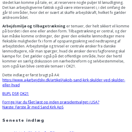
stedet kan komme på tale, er, at reservere nogle puljer til lønudligning.
Det kan arbejdsgiverne faktisk også være interesseret i, i det omfang de
går til områder, hvor det er svært at skaffe arbejdskraft, hvilket fx gælder
ældreområdet.
Arbejdsmiljø og tilbagetrækning
er temaer, der helt sikkert vil komme
på bordet i den ene eller anden form. Tilbagetrækning er central, og der
kan måske komme ordninger, der giver den enkelte lønmodtager mere
fleksible muligheder fx i form af opsparingssikring ved nedtrapning af
arbejdstiden. Arbejdsmiljø og trivsel er centrale ønsker fra danske
lønmodtagere, når man spørger, hvad de ønsker deres fagforening skal
kæmpe for. Det gælder også på det offentlige område, hvor der hertil
kommer en særlig diskussion om nærhedsreform og selvbestemmelse,
som også kan blive centrale temaer i OK21.
Dette indlæg er først bragt på A4:
https://www.a4arbejdsliv.dk/artikel/jakob-sand-kirk-skulder-ved-skulder-
eller-hvad
BUPL
DSR
OK21
Forrige
Forrige
Har du fået læst op inden præsidentvalget i USA?
Indlægsnavigation
Næste
indlæg:
Næste:
Første år med Sand Kirk ApS
indlæg:
Seneste indlæg