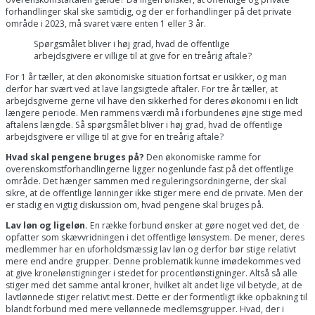
forhandlinger skal ske samtidig, og der er forhandlinger på det private
område i 2023, må svaret være enten 1 eller 3 år.
Spørgsmålet bliver i høj grad, hvad de offentlige
arbejdsgivere er villige til at give for en treårig aftale?
For 1 år tæller, at den økonomiske situation fortsat er usikker, og man
derfor har svært ved at lave langsigtede aftaler. For tre år tæller, at
arbejdsgiverne gerne vil have den sikkerhed for deres økonomi i en lidt
længere periode. Men rammens værdi må i forbundenes øjne stige med
aftalens længde. Så spørgsmålet bliver i høj grad, hvad de offentlige
arbejdsgivere er villige til at give for en treårig aftale?
Hvad skal pengene bruges på?
Den økonomiske ramme for
overenskomstforhandlingerne ligger nogenlunde fast på det offentlige
område. Det hænger sammen med reguleringsordningerne, der skal
sikre, at de offentlige lønninger ikke stiger mere end de private. Men der
er stadig en vigtig diskussion om, hvad pengene skal bruges på.
Lav løn og ligeløn.
En række forbund ønsker at gøre noget ved det, de
opfatter som skævvridningen i det offentlige lønsystem. De mener, deres
medlemmer har en uforholdsmæssig lav løn og derfor bør stige relativt
mere end andre grupper. Denne problematik kunne imødekommes ved
at give kronelønstigninger i stedet for procentlønstigninger. Altså så alle
stiger med det samme antal kroner, hvilket alt andet lige vil betyde, at de
lavtlønnede stiger relativt mest. Dette er der formentligt ikke opbakning til
blandt forbund med mere vellønnede medlemsgrupper. Hvad, der i