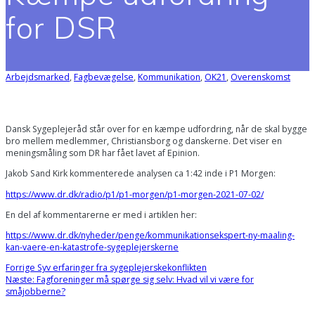
for DSR
Arbejdsmarked
,
Fagbevægelse
,
Kommunikation
,
OK21
,
Overenskomst
Dansk Sygeplejeråd står over for en kæmpe udfordring, når de skal bygge
bro mellem medlemmer, Christiansborg og danskerne. Det viser en
meningsmåling som DR har fået lavet af Epinion.
Jakob Sand Kirk kommenterede analysen ca 1:42 inde i P1 Morgen:
https://www.dr.dk/radio/p1/p1-morgen/p1-morgen-2021-07-02/
En del af kommentarerne er med i artiklen her:
https://www.dr.dk/nyheder/penge/kommunikationsekspert-ny-maaling-
kan-vaere-en-katastrofe-sygeplejerskerne
Forrige
Forrige
Syv erfaringer fra sygeplejerskekonflikten
Indlægsnavigation
Næste
indlæg:
Næste:
Fagforeninger må spørge sig selv: Hvad vil vi være for
indlæg:
småjobberne?