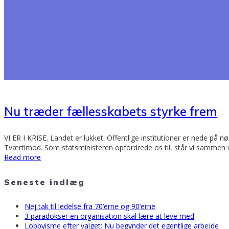
Nu træder fællesskabets styrke frem
VI ER I KRISE. Landet er lukket. Offentlige institutioner er nede 
Tværtimod. Som statsministeren opfordrede os til, står vi sammen
Read more
Seneste indlæg
Nej tak til ledelse fra 70’erne og 90’erne
3 paradokser en organisation skal lære at leve med
Lobbyisme efter valget: Nu begynder det egentlige arbejde